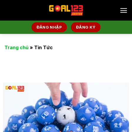
Bỏ
qua
nội
dung
ĐĂNG NHẬP
ĐĂNG KÝ
Trang chủ
»
Tin Tức