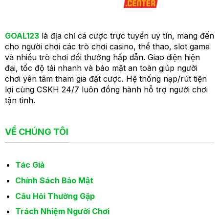
GOAL123
là địa chỉ cá cược trực tuyến uy tín, mang đến
cho người chơi các trò chơi casino, thể thao, slot game
và nhiều trò chơi đổi thưởng hấp dẫn. Giao diện hiện
đại, tốc độ tải nhanh và bảo mật an toàn giúp người
chơi yên tâm tham gia đặt cược. Hệ thống nạp/rút tiện
lợi cùng CSKH 24/7 luôn đồng hành hỗ trợ người chơi
tận tình.
VỀ CHÚNG TÔI
Tác Giả
Chính Sách Bảo Mật
Câu Hỏi Thường Gặp
Trách Nhiệm Người Chơi