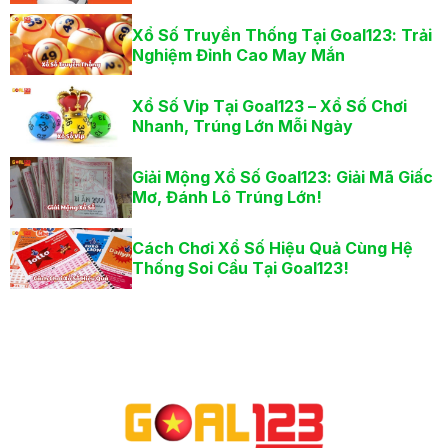
Xổ Số Truyền Thống Tại Goal123: Trải
Nghiệm Đỉnh Cao May Mắn
Xổ Số Vip Tại Goal123 – Xổ Số Chơi
Nhanh, Trúng Lớn Mỗi Ngày
Giải Mộng Xổ Số Goal123: Giải Mã Giấc
Mơ, Đánh Lô Trúng Lớn!
Cách Chơi Xổ Số Hiệu Quả Cùng Hệ
Thống Soi Cầu Tại Goal123!