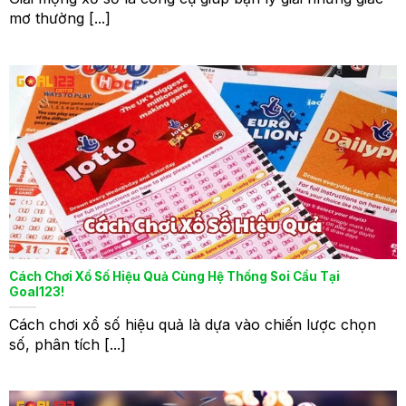
mơ thường [...]
Cách Chơi Xổ Số Hiệu Quả Cùng Hệ Thống Soi Cầu Tại
Goal123!
Cách chơi xổ số hiệu quả là dựa vào chiến lược chọn
số, phân tích [...]