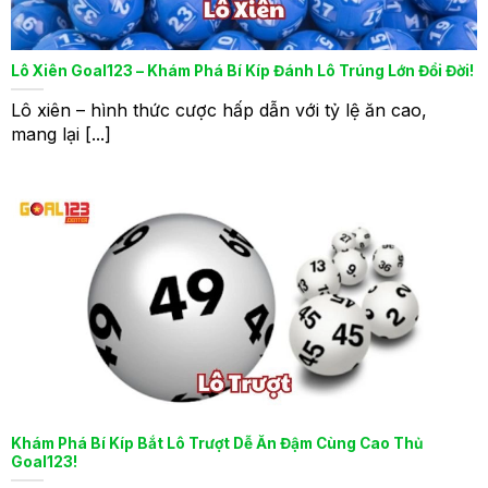
Lô Xiên Goal123 – Khám Phá Bí Kíp Đánh Lô Trúng Lớn Đổi Đời!
Lô xiên – hình thức cược hấp dẫn với tỷ lệ ăn cao,
mang lại [...]
Khám Phá Bí Kíp Bắt Lô Trượt Dễ Ăn Đậm Cùng Cao Thủ
Goal123!