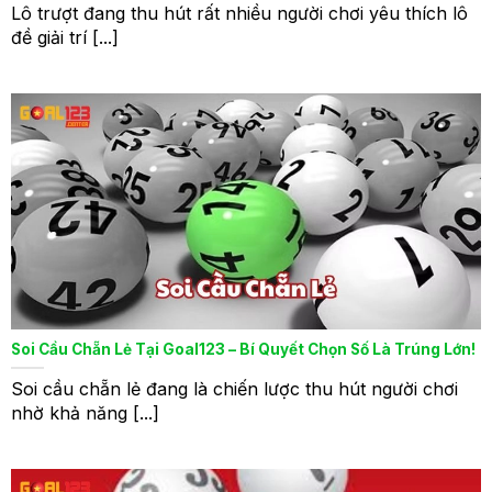
Lô trượt đang thu hút rất nhiều người chơi yêu thích lô
đề giải trí [...]
Soi Cầu Chẵn Lẻ Tại Goal123 – Bí Quyết Chọn Số Là Trúng Lớn!
Soi cầu chẵn lẻ đang là chiến lược thu hút người chơi
nhờ khả năng [...]